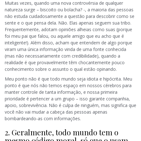
Muitas vezes, quando uma nova controvérsia de qualquer
natureza surge – biscoito ou bolacha? -, a maioria das pessoas
não estuda cuidadosamente a questão para descobrir como se
sente e o que pensa dela. Não. Elas apenas seguem sua tribo.
Frequentemente, adotam opiniões alheias como suas (porque
foi meu pai que falou, ou aquele amigo que eu acho que é
inteligente!). Além disso, acham que entendem de algo porque
viram uma única informação vinda de uma fonte conhecida
(mas não necessariamente com credibilidade), quando a
realidade é que provavelmente têm chocantemente pouco
conhecimento sobre o assunto o qual estão opinando.
Meu ponto não é que todo mundo seja idiota e hipócrita. Meu
ponto é que nós não temos espaço em nossos cérebros para
manter controle de tanta informação, e nossa primeira
prioridade é pertencer a um grupo – isso garante companhia,
apoio, sobrevivência. Não é culpa de ninguém, mas significa que
você não vai mudar a cabeça das pessoas apenas
bombardeando-as com informações.
2. Geralmente, todo mundo tem o
mesmo código moral, só que o usam