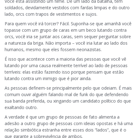
Você está assistindo um filme. De um lado da batalha, tem
soldados, devidamente vestidos com fardas limpas e do outro
lado, orcs com trapos de vestimentos e sujos.
Para quem você irá torcer? Fácil. Suponha-se que amanhã você
topasse com um grupo de caras em um beco lutando contra
orcs, você iria se juntar aos caras, sem sequer perguntar sobre
a natureza da briga. Não importa – você iria lutar ao lado dos
humanos, mesmo que eles fossem neonazistas.
É isso que acontece com a maioria das pessoas que você vê
lutando por uma causa realmente terrível ao lado de pessoas
terríveis: elas estão fazendo isso porque pensam que estão
lutando contra um inimigo que é pior ainda.
As pessoas definem-se principalmente pelo que odeiam. É mais
comum ouvir alguém falando mal de funk do que defendendo
sua banda preferida, ou xingando um candidato político do que
exaltando outro.
A verdade é que um grupo de pessoas de fato alimenta a
adesão a outro grupo de pessoas com ideias opostas e há uma
relação simbiótica estranha entre esses dois “lados”, que é o
que garante a sobrevivência de ambos.