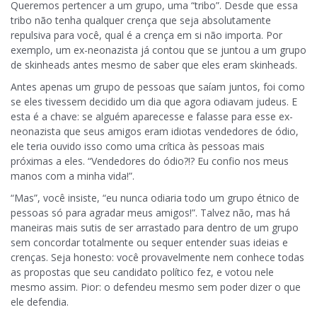
Queremos pertencer a um grupo, uma “tribo”. Desde que essa
tribo não tenha qualquer crença que seja absolutamente
repulsiva para você, qual é a crença em si não importa. Por
exemplo, um ex-neonazista já contou que se juntou a um grupo
de skinheads antes mesmo de saber que eles eram skinheads.
Antes apenas um grupo de pessoas que saíam juntos, foi como
se eles tivessem decidido um dia que agora odiavam judeus. E
esta é a chave: se alguém aparecesse e falasse para esse ex-
neonazista que seus amigos eram idiotas vendedores de ódio,
ele teria ouvido isso como uma crítica às pessoas mais
próximas a eles. “Vendedores do ódio?!? Eu confio nos meus
manos com a minha vida!”.
“Mas”, você insiste, “eu nunca odiaria todo um grupo étnico de
pessoas só para agradar meus amigos!”. Talvez não, mas há
maneiras mais sutis de ser arrastado para dentro de um grupo
sem concordar totalmente ou sequer entender suas ideias e
crenças. Seja honesto: você provavelmente nem conhece todas
as propostas que seu candidato político fez, e votou nele
mesmo assim. Pior: o defendeu mesmo sem poder dizer o que
ele defendia.