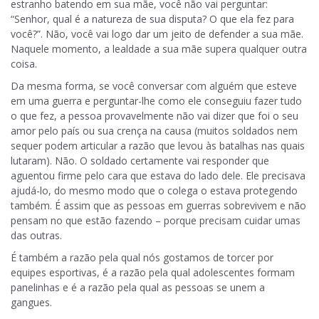
estranho batendo em sua mãe, você não vai perguntar:
“Senhor, qual é a natureza de sua disputa? O que ela fez para
você?”. Não, você vai logo dar um jeito de defender a sua mãe.
Naquele momento, a lealdade a sua mãe supera qualquer outra
coisa.
Da mesma forma, se você conversar com alguém que esteve
em uma guerra e perguntar-lhe como ele conseguiu fazer tudo
o que fez, a pessoa provavelmente não vai dizer que foi o seu
amor pelo país ou sua crença na causa (muitos soldados nem
sequer podem articular a razão que levou às batalhas nas quais
lutaram). Não. O soldado certamente vai responder que
aguentou firme pelo cara que estava do lado dele. Ele precisava
ajudá-lo, do mesmo modo que o colega o estava protegendo
também. É assim que as pessoas em guerras sobrevivem e não
pensam no que estão fazendo – porque precisam cuidar umas
das outras.
É também a razão pela qual nós gostamos de torcer por
equipes esportivas, é a razão pela qual adolescentes formam
panelinhas e é a razão pela qual as pessoas se unem a
gangues.