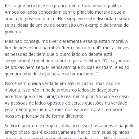
É isso que acontece em praticamente todo debate político.
Ambos os lados concordam com o princípio moral de que a
tirania do governo é ruim. Eles simplesmente discordam sobre
se os ideais de um ou de outro são um exemplo de tirania do
governo.
Mas não conseguimos ver claramente essa questão moral. A
fim de preservar a narrativa “bem contra o mal”, muitas vezes
as pessoas decidem que o outro lado do debate está
simplesmente mentindo sobre o que acreditam. “Os caçadores
de bruxas nem sequer pensavam que bruxas existiam, eles só
queriam uma desculpa para mutilar mulheres!”.
Isso é sem dúvida verdade em alguns casos, mas não na
maioria. Isso não impede ambos os lados de desejarem
acreditar que o seu inimigo é realmente pior. Só não é o caso.
As pessoas de lados opostos de certas questões na verdade
geralmente possuem os mesmos valores morais, embora
possam priorizá-los de forma diferente.
Se você quer um exemplo cotidiano disso, basta pensar naquele
amigo chato que é excessivamente franco com suas opiniões,
arruinando o bom humor alheio por onde passa. Não é que ele