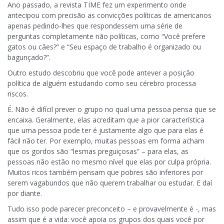
Ano passado, a revista TIME fez um experimento onde
antecipou com precisão as convicções políticas de americanos
apenas pedindo-lhes que respondessem uma série de
perguntas completamente não políticas, como “Você prefere
gatos ou cães?” e “Seu espaço de trabalho é organizado ou
bagunçado?”.
Outro estudo descobriu que você pode antever a posição
política de alguém estudando como seu cérebro processa
riscos.
É. Não é difícil prever o grupo no qual uma pessoa pensa que se
encaixa. Geralmente, elas acreditam que a pior característica
que uma pessoa pode ter é justamente algo que para elas é
fácil não ter. Por exemplo, muitas pessoas em forma acham
que os gordos são “lesmas preguiçosas” – para elas, as
pessoas não estão no mesmo nível que elas por culpa própria.
Muitos ricos também pensam que pobres são inferiores por
serem vagabundos que não querem trabalhar ou estudar. E daí
por diante.
Tudo isso pode parecer preconceito – e provavelmente é -, mas
assim que é a vida: você apoia os grupos dos quais você por