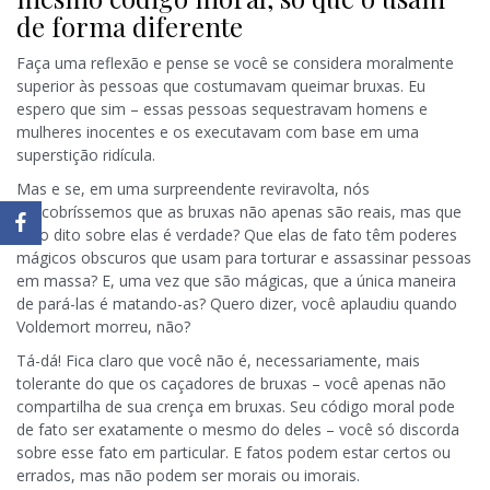
de forma diferente
Faça uma reflexão e pense se você se considera moralmente
superior às pessoas que costumavam queimar bruxas. Eu
espero que sim – essas pessoas sequestravam homens e
mulheres inocentes e os executavam com base em uma
superstição ridícula.
Mas e se, em uma surpreendente reviravolta, nós
descobríssemos que as bruxas não apenas são reais, mas que
tudo dito sobre elas é verdade? Que elas de fato têm poderes
mágicos obscuros que usam para torturar e assassinar pessoas
em massa? E, uma vez que são mágicas, que a única maneira
de pará-las é matando-as? Quero dizer, você aplaudiu quando
Voldemort morreu, não?
Tá-dá! Fica claro que você não é, necessariamente, mais
tolerante do que os caçadores de bruxas – você apenas não
compartilha de sua crença em bruxas. Seu código moral pode
de fato ser exatamente o mesmo do deles – você só discorda
sobre esse fato em particular. E fatos podem estar certos ou
errados, mas não podem ser morais ou imorais.