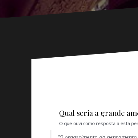
Qual seria a grande am
O que ouvi como resposta a esta per
“O renascimento do pensamento fa