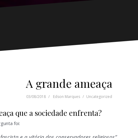
A grande ameaça
03/08/2018
Edson Marques
Uncategorized
eaça que a sociedade enfrenta?
gunta foi:
scista e a vitória dos conservadores religiosos”